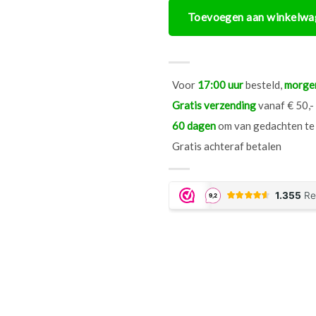
Toevoegen aan winkelwa
Rechthoekige
bio
ethanol
tafelhaard
-
Voor
17:00 uur
besteld,
morge
Esschert
Gratis verzending
vanaf € 50,-
Design
60 dagen
om van gedachten te
aantal
Gratis achteraf betalen