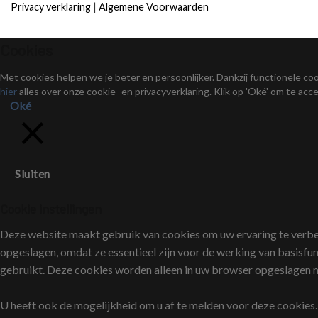
Privacy verklaring
|
Algemene Voorwaarden
Cookies
Met cookies helpen we je beter en persoonlijker. Dankzij functionele 
hier
alles over onze cookie- en privacyverklaring. Klik op 'Oké' om te acc
Oké
Sluiten
Cookie instellingen
Deze website maakt gebruik van cookies om uw ervaring te verbete
opgeslagen, omdat ze essentieel zijn voor de werking van basisfu
gebruikt. Deze cookies worden alleen in uw browser opgeslagen
U heeft ook de mogelijkheid om u af te melden voor deze cookies.