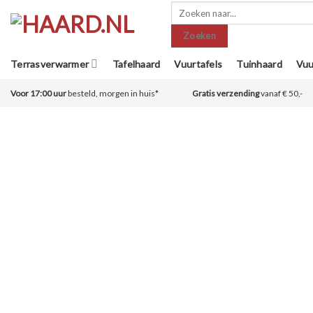
Skip
Producten
zoeken
to
Zoeken
content
Terrasverwarmer
Tafelhaard
Vuurtafels
Tuinhaard
Vuu
Voor 17:00 uur
besteld, morgen in huis*
Gratis verzending
vanaf € 50,-