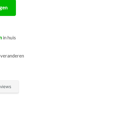
gen
n
in huis
 veranderen