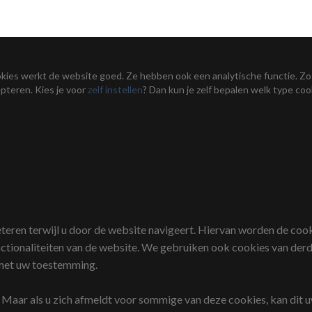
cookies werkt de website goed. Ze hebben ook een analytische functie. 
epteren. Kies je voor
zelf instellen
? Dan kun je zelf bepalen welk type coo
ren terwijl u door de website navigeert. Hiervan worden de cooki
nctionaliteiten van de website. We gebruiken ook cookies van derd
 met uw toestemming.
 Maar als u zich afmeldt voor sommige van deze cookies, kan dit 