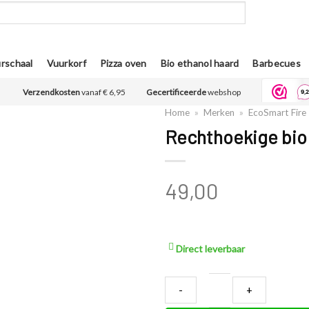
rschaal
Vuurkorf
Pizza oven
Bio ethanol haard
Barbecues
Verzendkosten
vanaf € 6,95
Gecertificeerde
webshop
Home
»
Merken
»
EcoSmart Fire
Rechthoekige bio 
49,00
Direct leverbaar