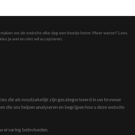
Zo maken we de website elke dag een beetje beter. Meer weten? Lees
kies je wel en niet wil accepteren.
es die als noodzakelijk zijn gecategoriseerd in uw browser
en die ons helpen analyseren en begrijpen hoe u deze website
uw ervaring beïnvloeden.